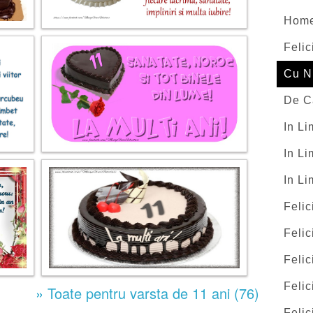
Hom
Felic
Cu N
De C
In L
In Li
In L
Felic
Felic
Felic
Felic
» Toate pentru varsta de 11 ani (76)
Felic