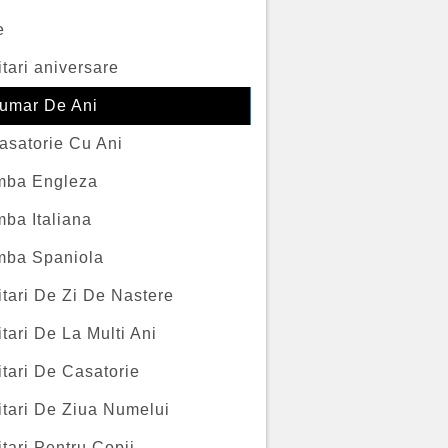
e
itari aniversare
umar De Ani
asatorie Cu Ani
imba Engleza
mba Italiana
imba Spaniola
itari De Zi De Nastere
itari De La Multi Ani
itari De Casatorie
itari De Ziua Numelui
itari Pentru Copii