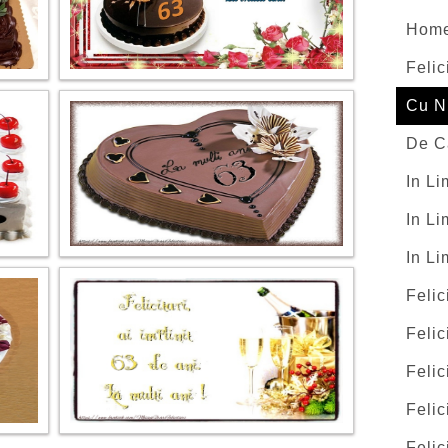
Hom
Felic
Cu N
De C
In L
In Li
In L
Felic
Felic
Felic
Felic
Felic