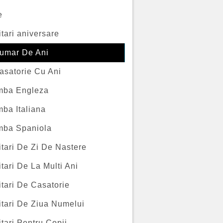
e
itari aniversare
umar De Ani
asatorie Cu Ani
imba Engleza
mba Italiana
imba Spaniola
itari De Zi De Nastere
itari De La Multi Ani
itari De Casatorie
itari De Ziua Numelui
itari Pentru Copii