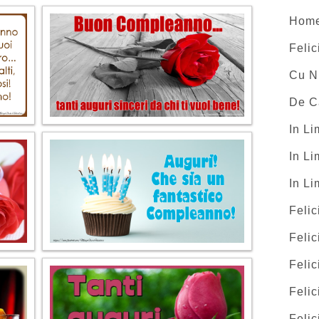
Hom
Felic
Cu N
De C
In L
In Li
In L
Felic
Felic
Felic
Felic
Felic