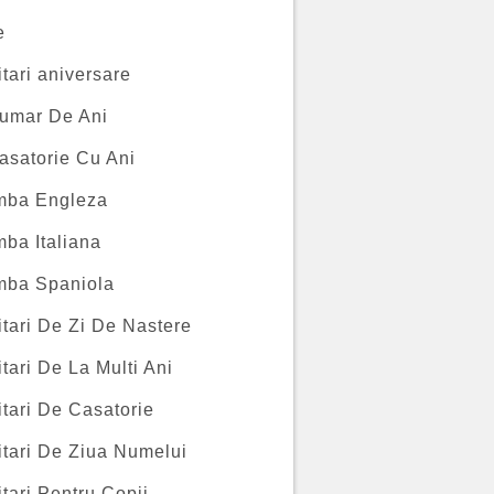
e
itari aniversare
umar De Ani
asatorie Cu Ani
imba Engleza
mba Italiana
imba Spaniola
itari De Zi De Nastere
itari De La Multi Ani
itari De Casatorie
itari De Ziua Numelui
itari Pentru Copii