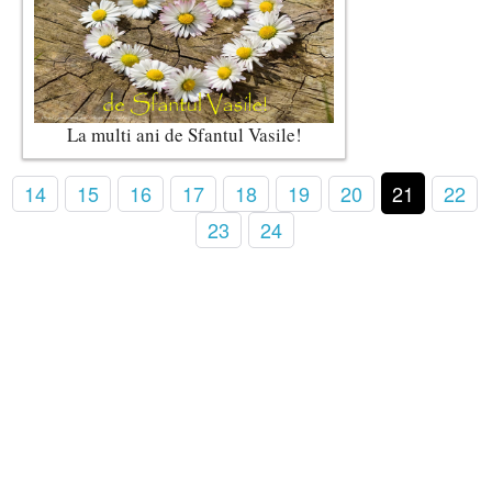
La multi ani de Sfantul Vasile!
14
15
16
17
18
19
20
21
22
23
24