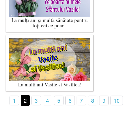
La mulți ani și multă sănătate pentru
toți cei ce poar...
La multi ani Vasile si Vasilica!
1
2
3
4
5
6
7
8
9
10