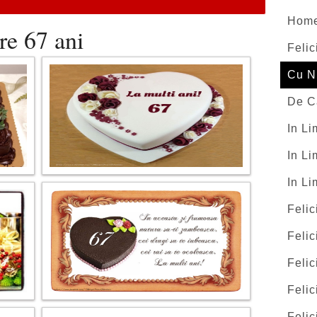
Hom
re 67 ani
Felic
Cu N
De C
In L
In Li
In L
Felic
Felic
Felic
Felic
Felic