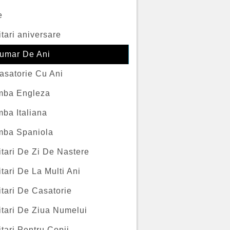
e
itari aniversare
umar De Ani
asatorie Cu Ani
imba Engleza
mba Italiana
imba Spaniola
itari De Zi De Nastere
itari De La Multi Ani
itari De Casatorie
itari De Ziua Numelui
itari Pentru Copii